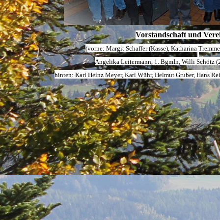
Vorstandschaft und Vere
(vorne: Margit Schaffer (Kasse), Katharina Tremmel
Angelika Leitermann, 1. BgmIn, Willi Schötz (2
hinten: Karl Heinz Meyer, Karl Wühr, Helmut Gruber, Hans Rei